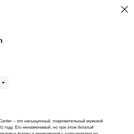
n
Cartier – это насыщенный, очаровательный мужской
1 году. Его ненавязчивый, но при этом богатый
деловых встреч и переговоров с сотрудниками по