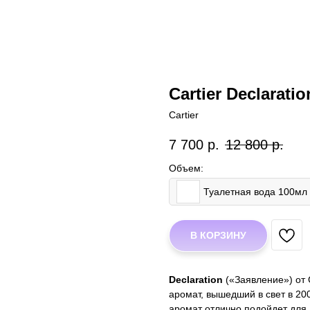
Cartier Declaratio
Cartier
7 700
р.
12 800
р.
Объем:
Туалетная вода 100мл
В КОРЗИНУ
Declaration
(«Заявление») от 
аромат, вышедший в свет в 200
аромат отлично подойдет для 