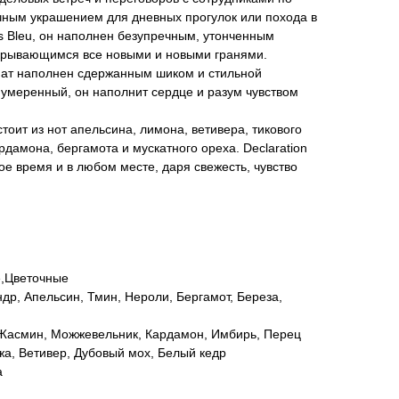
ичным украшением для дневных прогулок или похода в
ois Bleu, он наполнен безупречным, утонченным
крывающимся все новыми и новыми гранями.
ат наполнен сдержанным шиком и стильной
умеренный, он наполнит сердце и разум чувством
ит из нот апельсина, лимона, ветивера, тикового
рдамона, бергамота и мускатного ореха. Declaration
ое время и в любом месте, даря свежесть, чувство
е,Цветочные
др, Апельсин, Тмин, Нероли, Бергамот, Береза,
 Жасмин, Можжевельник, Кардамон, Имбирь, Перец
жа, Ветивер, Дубовый мох, Белый кедр
a