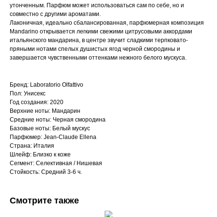
утонченным. Парфюм может использоваться сам по себе, но и
совместно с другими ароматами.
Лаконичная, идеально сбалансированная, парфюмерная композиция
Mandarino открывается легкими свежими цитрусовыми аккордами
итальянского мандарина, в центре звучит сладкими терпковато-
пряными нотами спелых душистых ягод черной смородины и
завершается чувственными оттенками нежного белого мускуса.
Бренд: Laboratorio Olfattivo
Пол: Унисекс
Год создания: 2020
Верхние ноты: Мандарин
Средние ноты: Черная смородина
Базовые ноты: Белый мускус
Парфюмер: Jean-Claude Ellena
Страна: Италия
Шлейф: Близко к коже
Сегмент: Селективная / Нишевая
Стойкость: Средний 3-6 ч.
Смотрите также