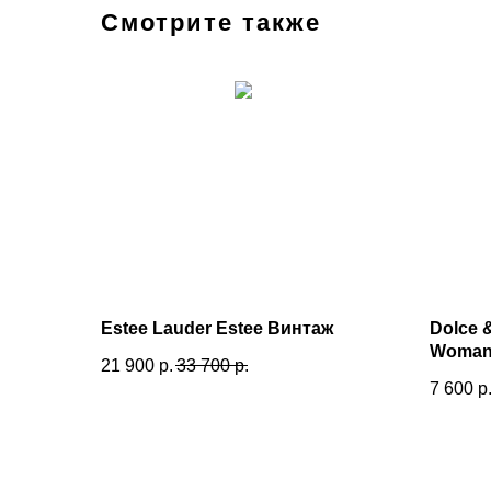
Смотрите также
Estee Lauder Estee Винтаж
Dolce 
Woma
21 900
р.
33 700
р.
7 600
р