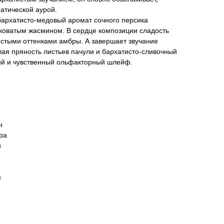
атической аурой.
архатисто-медовый аромат сочного персика
коватым жасмином. В сердце композиции сладость
истыми оттенками амбры. А завершает звучание
лая пряность листьев пачули и бархатисто-сливочный
ий и чувственный ольфакторный шлейф.
н
ра
и
я