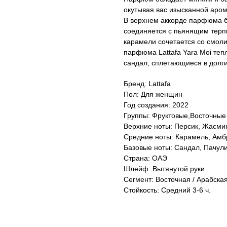
окутывая вас изысканной аром
В верхнем аккорде парфюма б
соединяется с пьянящим терп
карамели сочетается со смол
парфюма Lattafa Yara Moi теп
сандал, сплетающиеся в долг
Бренд: Lattafa
Пол: Для женщин
Год создания: 2022
Группы: Фруктовые,Восточные
Верхние ноты: Персик, Жасми
Средние ноты: Карамель, Амб
Базовые ноты: Сандал, Пачул
Страна: ОАЭ
Шлейф: Вытянутой руки
Сегмент: Восточная / Арабска
Стойкость: Средний 3-6 ч.