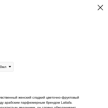
00мл
чувственный женский сладкий цветочно-фруктовый
оду арабским парфюмерным брендом Lattafa.
рхатистым звучанием, он словно обволакивает,