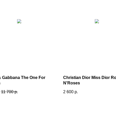
& Gabbana The One For
Christian Dior Miss Dior R
n
N'Roses
.
11 700
р.
2 600
р.