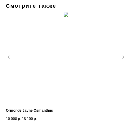
Смотрите также
Ormonde Jayne Osmanthus
Chr
10 000
р.
18 100
р.
3 4