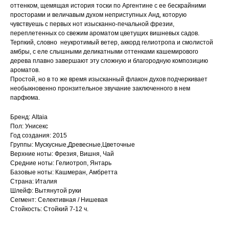
оттенком, щемящая история тоски по Аргентине с ее бескрайними
просторами и величавым духом неприступных Анд, которую
чувствуешь с первых нот изысканно-печальной фрезии,
переплетенных со свежим ароматом цветущих вишневых садов.
Терпкий, словно неукротимый ветер, аккорд гелиотропа и смолистой
амбры, с еле слышными деликатными оттенками кашемирового
дерева плавно завершают эту сложную и благородную композицию
ароматов.
Простой, но в то же время изысканный флакон духов подчеркивает
необыкновенно пронзительное звучание заключенного в нем
парфюма.
Бренд: Altaia
Пол: Унисекс
Год создания: 2015
Группы: Мускусные,Древесные,Цветочные
Верхние ноты: Фрезия, Вишня, Чай
Средние ноты: Гелиотроп, Янтарь
Базовые ноты: Кашмеран, Амбретта
Страна: Италия
Шлейф: Вытянутой руки
Сегмент: Селективная / Нишевая
Стойкость: Стойкий 7-12 ч.