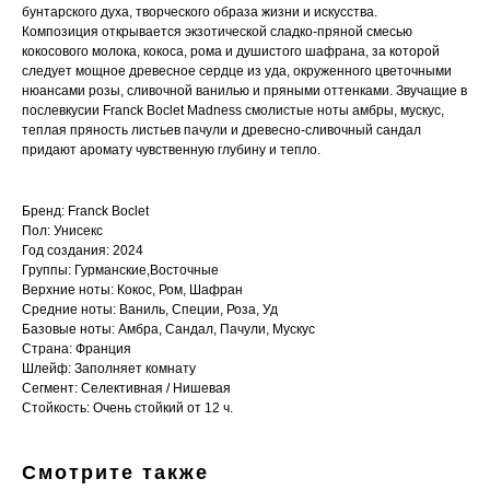
бунтарского духа, творческого образа жизни и искусства.
Композиция открывается экзотической сладко-пряной смесью
кокосового молока, кокоса, рома и душистого шафрана, за которой
следует мощное древесное сердце из уда, окруженного цветочными
нюансами розы, сливочной ванилью и пряными оттенками. Звучащие в
послевкусии Franck Boclet Madness смолистые ноты амбры, мускус,
теплая пряность листьев пачули и древесно-сливочный сандал
придают аромату чувственную глубину и тепло.
Бренд: Franck Boclet
Пол: Унисекс
Год создания: 2024
Группы: Гурманские,Восточные
Верхние ноты: Кокос, Ром, Шафран
Средние ноты: Ваниль, Специи, Роза, Уд
Базовые ноты: Амбра, Сандал, Пачули, Мускус
Страна: Франция
Шлейф: Заполняет комнату
Сегмент: Селективная / Нишевая
Стойкость: Очень стойкий от 12 ч.
Смотрите также