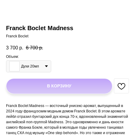
Franck Boclet Madness
Franck Boclet
3 700
р.
6 700
р.
Объем:
Духи 20мл
В КОРЗИНУ
Franck Boclet Madness — восточный унисекс-аромат, выпущенный в
2024 году французским модным домом Franck Boclet. В этом аромате
лейбл отразил бунтарский дух конца 70-х, вдохновленный знаменитой
английской поп-группой Madness. Это одновременно и дань юности
самого Франка Бокле, который в молодые годы увлеченно танцевал
танец СКА под музыку «One step behond». Но это также и отражение