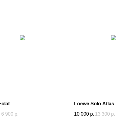
Eclat
Loewe Solo Atlas
.
6 900
р.
10 000
р.
13 300
р.