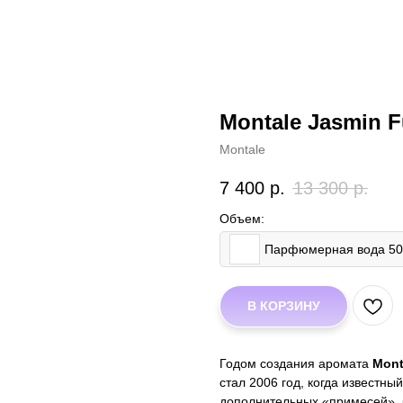
Montale Jasmin F
Montale
7 400
р.
13 300
р.
Объем:
Парфюмерная вода 5
В КОРЗИНУ
Годом создания аромата
Mont
стал 2006 год, когда известны
дополнительных «примесей», б