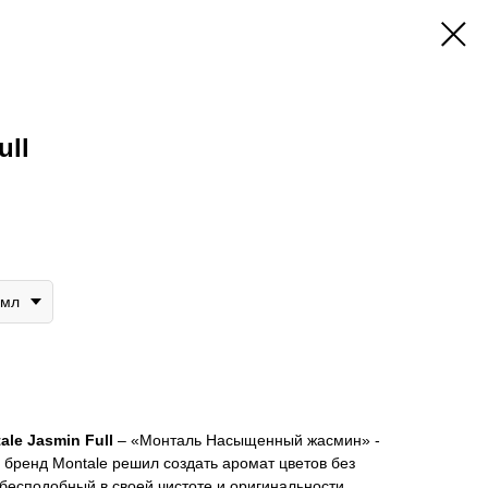
ull
0мл
ale Jasmin Full
– «Монталь Насыщенный жасмин» -
й бренд Montale решил создать аромат цветов без
есподобный в своей чистоте и оригинальности.