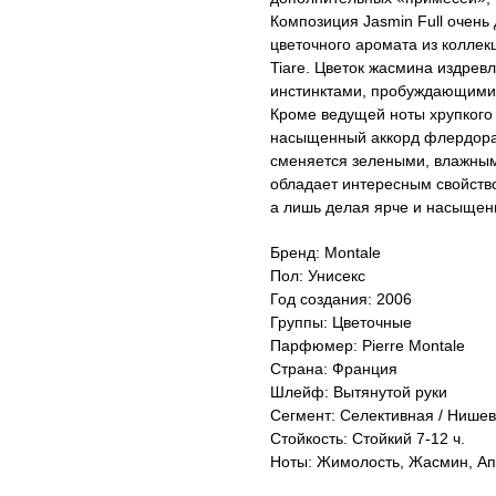
Композиция Jasmin Full очень
цветочного аромата из коллек
Tiare. Цветок жасмина издрев
инстинктами, пробуждающимис
Кроме ведущей ноты хрупкого
насыщенный аккорд флердора
сменяется зелеными, влажным
обладает интересным свойство
а лишь делая ярче и насыщен
Бренд: Montale
Пол: Унисекс
Год создания: 2006
Группы: Цветочные
Парфюмер: Pierre Montale
Страна: Франция
Шлейф: Вытянутой руки
Сегмент: Селективная / Нише
Стойкость: Стойкий 7-12 ч.
Ноты: Жимолость, Жасмин, А