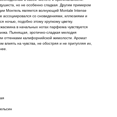
 душиста, но не особенно сладкая. Другим примером
ции Монтель является волнующий Montale Intense
ле ассоциировался со сновидениями, иллюзиями и
я ночью, подобно этому хрупкому цветку.
 жасмина в начальных нотах парфюма чувствуется
нжа. Пьянящая, эротично-сладкая мелодия
и оттенками калифорнийской жимолости. Аромат
м влиять на чувства, не обостряя и не притупляя их,
нее.
вая
пельсин