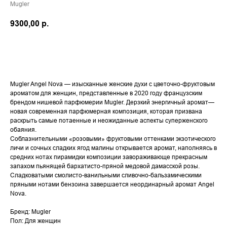
Mugler
9300,00
р.
В КОРЗИНУ
Mugler Angel Nova — изысканные женские духи с цветочно-фруктовым
ароматом для женщин, представленные в 2020 году французским
брендом нишевой парфюмерии Mugler. Дерзкий энергичный аромат—
новая современная парфюмерная композиция, которая призвана
раскрыть самые потаенные и неожиданные аспекты суперженского
обаяния.
Соблазнительными «розовыми» фруктовыми оттенками экзотического
личи и сочных сладких ягод малины открывается аромат, наполняясь в
средних нотах пирамидки композиции завораживающе прекрасным
запахом пьянящей бархатисто-пряной медовой дамасской розы.
Сладковатыми смолисто-ванильными сливочно-бальзамическими
пряными нотами бензоина завершается неординарный аромат Angel
Nova.
Бренд: Mugler
Пол: Для женщин