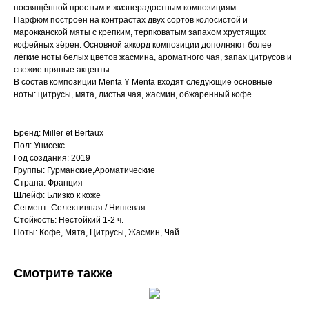
посвящённой простым и жизнерадостным композициям.
Парфюм построен на контрастах двух сортов колосистой и
марокканской мяты с крепким, терпковатым запахом хрустящих
кофейных зёрен. Основной аккорд композиции дополняют более
лёгкие ноты белых цветов жасмина, ароматного чая, запах цитрусов и
свежие пряные акценты.
В состав композиции Menta Y Menta входят следующие основные
ноты: цитрусы, мята, листья чая, жасмин, обжаренный кофе.
Бренд: Miller et Bertaux
Пол: Унисекс
Год создания: 2019
Группы: Гурманские,Ароматические
Страна: Франция
Шлейф: Близко к коже
Сегмент: Селективная / Нишевая
Стойкость: Нестойкий 1-2 ч.
Ноты: Кофе, Мята, Цитрусы, Жасмин, Чай
Смотрите также