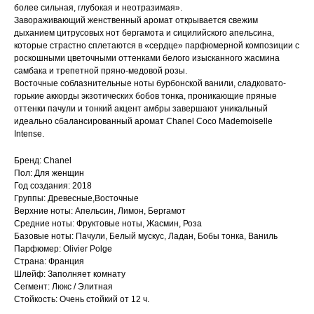
более сильная, глубокая и неотразимая».
Завораживающий женственный аромат открывается свежим
дыханием цитрусовых нот бергамота и сицилийского апельсина,
которые страстно сплетаются в «сердце» парфюмерной композиции с
роскошными цветочными оттенками белого изысканного жасмина
самбака и трепетной пряно-медовой розы.
Восточные соблазнительные ноты бурбонской ванили, сладковато-
горькие аккорды экзотических бобов тонка, проникающие пряные
оттенки пачули и тонкий акцент амбры завершают уникальный
идеально сбалансированный аромат Chanel Coco Mademoiselle
Intense.
Бренд: Chanel
Пол: Для женщин
Год создания: 2018
Группы: Древесные,Восточные
Верхние ноты: Апельсин, Лимон, Бергамот
Средние ноты: Фруктовые ноты, Жасмин, Роза
Базовые ноты: Пачули, Белый мускус, Ладан, Бобы тонка, Ваниль
Парфюмер: Olivier Polge
Страна: Франция
Шлейф: Заполняет комнату
Сегмент: Люкс / Элитная
Стойкость: Очень стойкий от 12 ч.