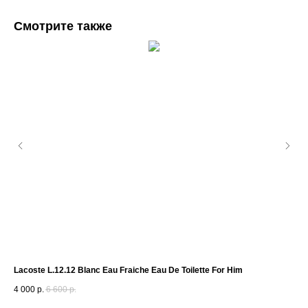
Смотрите также
Lacoste L.12.12 Blanc Eau Fraiche Eau De Toilette For Him
Jul
4 000
р.
6 600
р.
5 6