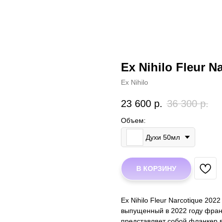
Ex Nihilo Fleur N
Ex Nihilo
23 600
р.
36 300
р.
Объем:
Духи 50мл
В КОРЗИНУ
Ex Nihilo Fleur Narcotique 2
выпущенный в 2022 году фран
представляет собой фланкер 