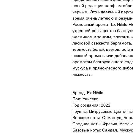
новой редакции парфюм обрел 
черным. Это идеальный парфю
время очень летнюю и безумн
Роскошный аромат Ex Nihilo Fl
утренней росы цветов благоу
жасмином и тонким, элегантны
ласковой свежести бергамота,
терпкость белых цветов. Бога
нежный аромат личи добавляю
ароматам благоухающего сада
мускуса и пряно-лесного дуб
нежность.
Бренд: Ex Nihilo
Пол: Унисекс
Год создания: 2022
Группы: Цитрусовые,Цветочны
Верхние ноты: Османтус, Берг
Средние ноты: Фрезия, Апель
Базовые ноты: Сандал, Мускус