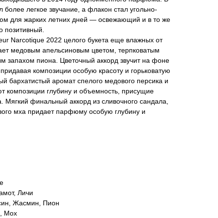
более легкое звучание, а флакон стал угольно-
м для жарких летних дней — освежающий и в то же
о позитивный.
eur Narcotique 2022 целого букета еще влажных от
хает медовым апельсиновым цветом, терпковатым
м запахом пиона. Цветочный аккорд звучит на фоне
 придавая композиции особую красоту и горьковатую
тый бархатистый аромат спелого медового персика и
т композиции глубину и объемность, присущие
. Мягкий финальный аккорд из сливочного сандала,
ового мха придает парфюму особую глубину и
е
амот, Личи
син, Жасмин, Пион
, Мох