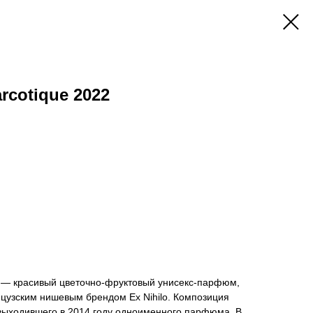
arcotique 2022
022 — красивый цветочно-фруктовый унисекс-парфюм,
цузским нишевым брендом Ex Nihilo. Композиция
выходившего в 2014 году одноименного парфюма. В