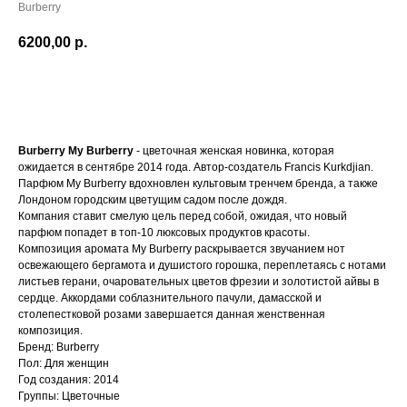
Burberry
6200,00
р.
В КОРЗИНУ
Burberry My Burberry
- цветочная женская новинка, которая
ожидается в сентябре 2014 года. Автор-создатель Francis Kurkdjian.
Парфюм My Burberry вдохновлен культовым тренчем бренда, а также
Лондоном городским цветущим садом после дождя.
Компания ставит смелую цель перед собой, ожидая, что новый
парфюм попадет в топ-10 люксовых продуктов красоты.
Композиция аромата My Burberry раскрывается звучанием нот
освежающего бергамота и душистого горошка, переплетаясь с нотами
листьев герани, очаровательных цветов фрезии и золотистой айвы в
сердце. Аккордами соблазнительного пачули, дамасской и
столепестковой розами завершается данная женственная
композиция.
Бренд: Burberry
Пол: Для женщин
Год создания: 2014
Группы: Цветочные