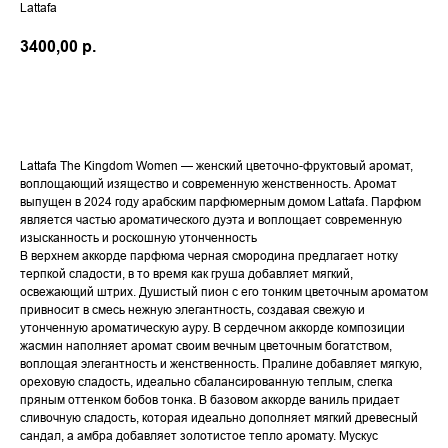
Lattafa
3400,00
р.
В КОРЗИНУ
Lattafa The Kingdom Women — женский цветочно-фруктовый аромат,
воплощающий изящество и современную женственность. Аромат
выпущен в 2024 году арабским парфюмерным домом Lattafa. Парфюм
является частью ароматического дуэта и воплощает современную
изысканность и роскошную утонченность
В верхнем аккорде парфюма черная смородина предлагает нотку
терпкой сладости, в то время как груша добавляет мягкий,
освежающий штрих. Душистый пион с его тонким цветочным ароматом
привносит в смесь нежную элегантность, создавая свежую и
утонченную ароматическую ауру. В сердечном аккорде композиции
жасмин наполняет аромат своим вечным цветочным богатством,
воплощая элегантность и женственность. Пралине добавляет мягкую,
ореховую сладость, идеально сбалансированную теплым, слегка
пряным оттенком бобов тонка. В базовом аккорде ваниль придает
сливочную сладость, которая идеально дополняет мягкий древесный
сандал, а амбра добавляет золотистое тепло аромату. Мускус