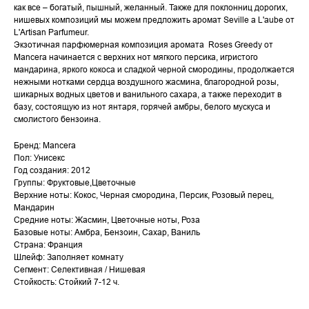
как все – богатый, пышный, желанный. Также для поклонниц дорогих,
нишевых композиций мы можем предложить аромат Seville a L'aube от
L'Artisan Parfumeur.
Экзотичная парфюмерная композиция аромата Roses Greedy от
Mancera начинается с верхних нот мягкого персика, игристого
мандарина, яркого кокоса и сладкой черной смородины, продолжается
нежными нотками сердца воздушного жасмина, благородной розы,
шикарных водных цветов и ванильного сахара, а также переходит в
базу, состоящую из нот янтаря, горячей амбры, белого мускуса и
смолистого бензоина.
Бренд: Mancera
Пол: Унисекс
Год создания: 2012
Группы: Фруктовые,Цветочные
Верхние ноты: Кокос, Черная смородина, Персик, Розовый перец,
Мандарин
Средние ноты: Жасмин, Цветочные ноты, Роза
Базовые ноты: Амбра, Бензоин, Сахар, Ваниль
Страна: Франция
Шлейф: Заполняет комнату
Сегмент: Селективная / Нишевая
Стойкость: Стойкий 7-12 ч.