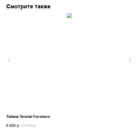
Смотрите также
Tiziana Terenzi Foconero
Cot
6 600
р.
10 100
р.
3 8