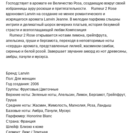
Господствует в аромате ее Величество Роза, создающую вокруг своей
избранницы ауру роскоши и притягательности. Rumeur 2 Rose
вдохновил Lanvin на создание не менее романтического и
искрящегося аромата Lanvin Jeanne. В мелодии парфюма слышны
интриги и деликатный шорох вечерних платьев, история безумной
страсти и всепоглащающей любви.Композиция
Rumeur 2 Rose открывается нотами лимона, грейпфрута,
апельсина, груши и бергамота, переходя в неповторимые ноты
«сердца» аромата, представленные лилией, жасмином самбак,
сиренью и белой розой. Завершает звучание аккорд из нот древесины,
амбры, пачули и мускуса.
Бренд: Lanvin
Пол: Для женщин
Год создания: 2006
Группы: Фруктовые,Цветочные
Верхние ноты: Зеленые ноты, Апельсин, Лимон, Бергамот, Грейпфрут,
Груша
Средние ноты: Жасмин, Жимолость, Магнолия, Роза, Ландыш
Базовые ноты: Амбра, Пачули, Мускус
Парфюмер: Honorine Blanc
Страна: Франция
Шлейф: Близко к коже
Сегмент: Люкс / Элитная