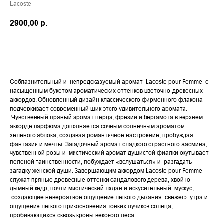
Lacoste
2900,00
р.
В КОРЗИНУ
Соблазнительный и непредсказуемый аромат Lacoste pour Femme с
насыщенным букетом ароматических оттенков цветочно-древесных
аккордов. Обновленный дизайн классического фирменного флакона
подчеркивает современный шик этого удивительного аромата.
Чувственный пряный аромат перца, фрезии и бергамота в верхнем
аккорде парфюма дополняется сочным солнечным ароматом
зеленого яблока, создавая романтичное настроение, пробуждая
фантазии и мечты. Загадочный аромат сладкого страстного жасмина,
чувственной розы и мистический аромат душистой фиалки окутывает
пеленой таинственности, побуждает «вслушаться» и разгадать
загадку женской души. Завершающим аккордом Lacoste pour Femme
служат пряные древесные оттенки сандалового дерева, хвойно-
дымный кедр, почти мистический ладан и искусительный мускус,
создающие невероятное ощущение легкого дыхания свежего утра и
ощущение легкого прикосновения тонких лучиков солнца,
пробивающихся сквозь кроны векового леса.