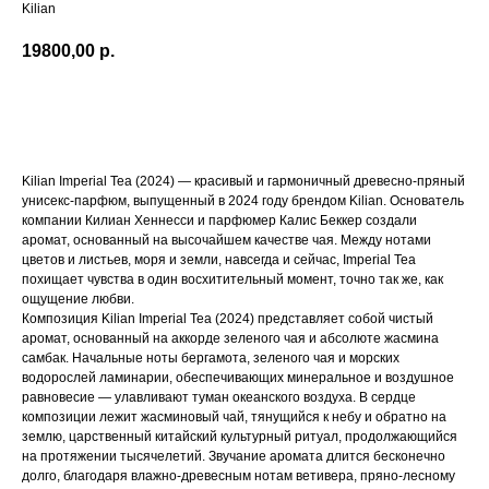
Kilian
19800,00
р.
В КОРЗИНУ
Kilian Imperial Tea (2024) — красивый и гармоничный древесно-пряный
унисекс-парфюм, выпущенный в 2024 году брендом Kilian. Основатель
компании Килиан Хеннесси и парфюмер Калис Беккер создали
аромат, основанный на высочайшем качестве чая. Между нотами
цветов и листьев, моря и земли, навсегда и сейчас, Imperial Tea
похищает чувства в один восхитительный момент, точно так же, как
ощущение любви.
Композиция Kilian Imperial Tea (2024) представляет собой чистый
аромат, основанный на аккорде зеленого чая и абсолюте жасмина
самбак. Начальные ноты бергамота, зеленого чая и морских
водорослей ламинарии, обеспечивающих минеральное и воздушное
равновесие — улавливают туман океанского воздуха. В сердце
композиции лежит жасминовый чай, тянущийся к небу и обратно на
землю, царственный китайский культурный ритуал, продолжающийся
на протяжении тысячелетий. Звучание аромата длится бесконечно
долго, благодаря влажно-древесным нотам ветивера, пряно-лесному