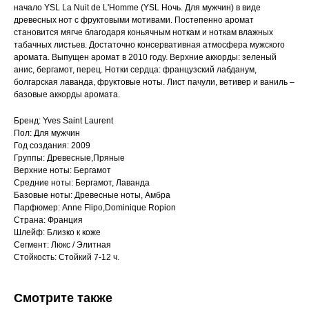
начало YSL La Nuit de L'Homme (YSL Ночь. Для мужчин) в виде
древесных нот с фруктовыми мотивами. Постепенно аромат
становится мягче благодаря коньячным ноткам и ноткам влажных
табачных листьев. Достаточно консервативная атмосфера мужского
аромата. Выпущен аромат в 2010 году. Верхние аккорды: зеленый
анис, бергамот, перец. Нотки сердца: французский лабданум,
болгарская лаванда, фруктовые ноты. Лист пачули, ветивер и ваниль –
базовые аккорды аромата.
Бренд: Yves Saint Laurent
Пол: Для мужчин
Год создания: 2009
Группы: Древесные,Пряные
Верхние ноты: Бергамот
Средние ноты: Бергамот, Лаванда
Базовые ноты: Древесные ноты, Амбра
Парфюмер: Anne Flipo,Dominique Ropion
Страна: Франция
Шлейф: Близко к коже
Сегмент: Люкс / Элитная
Стойкость: Стойкий 7-12 ч.
Смотрите также