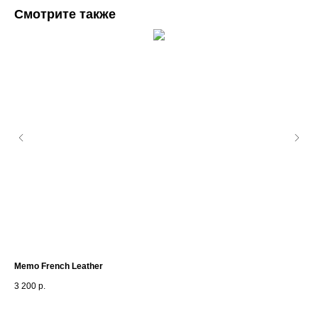
Смотрите также
Memo French Leather
Byr
3 200
р.
13 