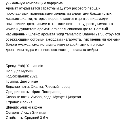
уникальную композицию парфюма.
Аромат открывается страстным дуэтом розового перца и
прохладными травянистыми зелеными акцентами бархатистых
листьев фиалки, которые переплетаются в центре пирамидки
композиции цветочными оттенками нежного пудрово-дымчатого
ириса и душистого ароматного апельсинового цвета. Богатый
насыщенный шлейф аромата Yohji Yamamoto Unravel 21/38 струится
освежающими острыми аккордами нагармота, чувственными нотками
белого мускуса, смолистыми сливочно-хвойными оттенками
древесины кедра и тонкого освежающего запаха амбры.
Бренд: Yohji Yamamoto
Пол: Для мужчин
Год создания: 2021
Группы: Цветочные
Верхние ноты: Фиалка, Розовый перец
Средние ноты: Ирис, Померанец
Базовые ноты: Амбра, Кедр, Мускус, Ципреол
Страна: Япония
Шлейф: Близко к коже
Сегмент: Люкс / Элитная
Стойкость: Средний 3-6 ч.