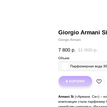
Giorgio Armani S
Giorgio Armani
7 800
р.
11 900
р.
Объем:
Парфюмерная вода 3
В КОРЗИНУ
Armani Si
(«Армани. Си») – но
композиции стала парфюмер C
семейству шипровых. Изыскан