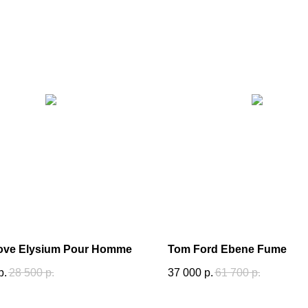
ove Elysium Pour Homme
Tom Ford Ebene Fume
р.
28 500
р.
37 000
р.
61 700
р.