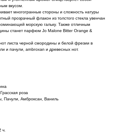
ным вкусом.
кивает многогранные стороны и сложность натуры
тный прозрачный флакон из толстого стекла увенчан
поминающей морскую гальку. Также отличным
ины станет парфюм Jo Malone Bitter Orange &
з нот листа черной смородины и белой фрезии в
ли и пачули, ambroxan и древесных нот.
ина
Грасская роза
ы, Пачули, Амброксан, Ваниль
 ч.