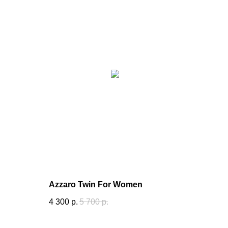
Azzaro Twin For Women
4 300
р.
5 700
р.