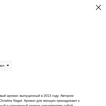
i
0мл
вый аромат, выпущенный в 2013 году. Автором
hristine Nagel. Аромат для женщин принадлежит к
ный и утонченный аромат олицетворяет собой