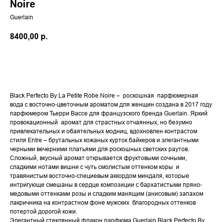
Noire
Guerlain
8400,00
р.
В КОРЗИНУ
Black Perfecto By La Petite Robe Noire – роскошная парфюмерная
вода с восточно-цветочным ароматом для женщин создана в 2017 году
парфюмером Тьерри Вассе для французского бренда Guerlain. Яркий
провокационный аромат для страстных отчаянных, но безумно
привлекательных и обаятельных модниц, вдохновлен контрастом
стиля Entre – брутальных кожаных курток байкеров и элегантными
черными вечерними платьями для роскошных светских раутов.
Сложный, вкусный аромат открывается фруктовыми сочными,
сладкими нотами вишни с чуть смолистым оттенком коры и
травянистым восточно-специевым аккордом миндаля, которые
интригующе смешаны в сердце композиции с бархатистыми пряно-
медовыми оттенками розы и сладким манящим (анисовым) запахом
лакричника на контрастном фоне мужских благородных оттенков
потертой дорогой кожи.
Элегантный стеклянный флакон парфюма Guerlain Black Perfecto By