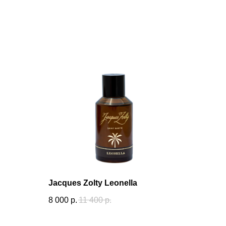
Jacques Zolty Leonella
8 000
р.
11 400
р.