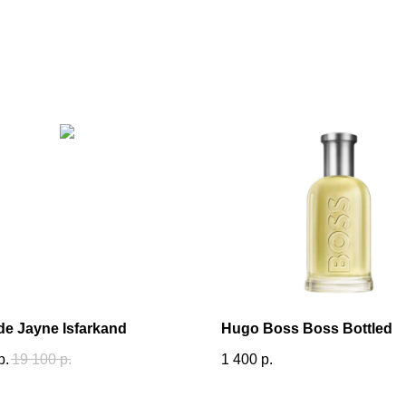
e Jayne Isfarkand
Hugo Boss Boss Bottled
р.
19 100
р.
1 400
р.