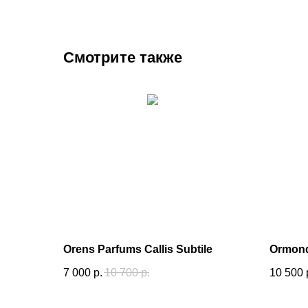
Смотрите также
Orens Parfums Callis Subtile
Ormond
7 000
р.
10 700
р.
10 500