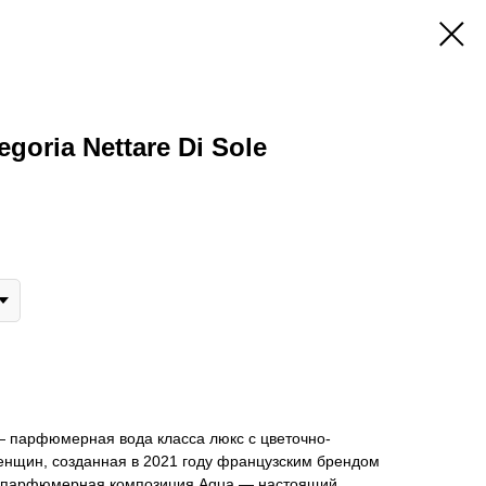
egoria Nettare Di Sole
e — парфюмерная вода класса люкс с цветочно-
енщин, созданная в 2021 году французским брендом
ая парфюмерная композиция Aqua — настоящий