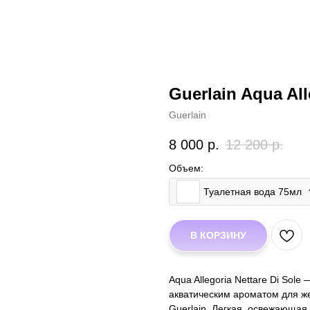
Guerlain Aqua All
Guerlain
8 000
р.
12 200
р.
Объем:
Туалетная вода 75мл
В КОРЗИНУ
Aqua Allegoria Nettare Di Sol
акватическим ароматом для ж
Guerlain. Легкая, освежающ