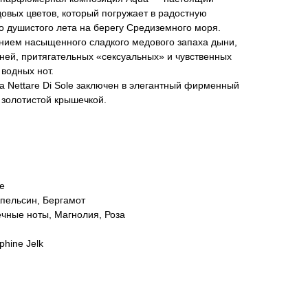
овых цветов, который погружает в радостную
о душистого лета на берегу Средиземного моря.
нием насыщенного сладкого медового запаха дыни,
ней, притягательных «сексуальных» и чувственных
 водных нот.
ia Nettare Di Sole заключен в элегантный фирменный
золотистой крышечкой.
е
Апельсин, Бергамот
чные ноты, Магнолия, Роза
hine Jelk