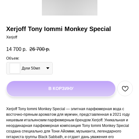
Xerjoff Tony Iommi Monkey Special
Xerjoff
14 700
р.
26 700
р.
Объем:
Духи 50мл
В КОРЗИНУ
Xerjoff Tony Iommi Monkey Special — элитная парфюмерная вода с
восточно-пряным ароматом для мужчин, представленная в 2021 году
нишевым итальянским парфюмерным брендом Xerjoff. Уникальная и
неординарная парфюмерная композиция Tony Iommi Monkey Special
создана специально для Тони Айомми, музыканта, легендарного
гитариста группы Black Sabbath, и отдает дань уважения его