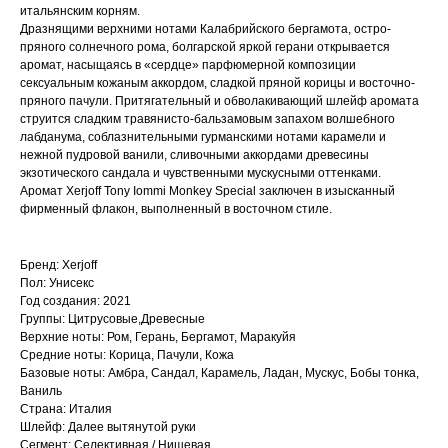
итальянским корням.
Дразнящими верхними нотами Калабрийского бергамота, остро-
пряного солнечного рома, болгарской яркой герани открывается
аромат, насыщаясь в «сердце» парфюмерной композиции
сексуальным кожаным аккордом, сладкой пряной корицы и восточно-
пряного пачули. Притягательный и обволакивающий шлейф аромата
струится сладким травянисто-бальзамовым запахом волшебного
лабданума, соблазнительными гурманскими нотами карамели и
нежной пудровой ванили, сливочными аккордами древесины
экзотического сандала и чувственными мускусными оттенками.
Аромат Xerjoff Tony Iommi Monkey Special заключен в изысканный
фирменный флакон, выполненный в восточном стиле.
Бренд: Xerjoff
Пол: Унисекс
Год создания: 2021
Группы: Цитрусовые,Древесные
Верхние ноты: Ром, Герань, Бергамот, Маракуйя
Средние ноты: Корица, Пачули, Кожа
Базовые ноты: Амбра, Сандал, Карамель, Ладан, Мускус, Бобы тонка,
Ваниль
Страна: Италия
Шлейф: Далее вытянутой руки
Сегмент: Селективная / Нишевая