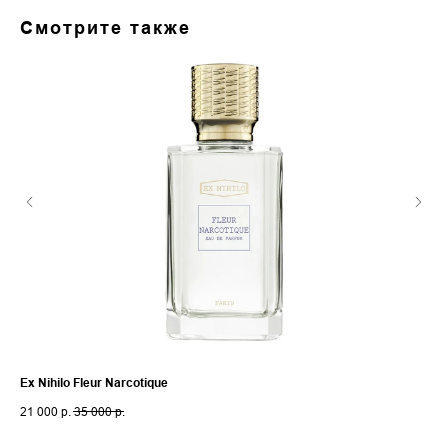
Смотрите также
Ex Nihilo Fleur Narcotique
Giv
21 000
р.
35 000
р.
7 8