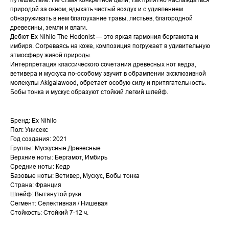
природой за окном, вдыхать чистый воздух и с удивлением
обнаруживать в нем благоухание травы, листьев, благородной
древесины, земли и влаги.
Дебют Ex Nihilo The Hedonist — это яркая гармония бергамота и
имбиря. Согреваясь на коже, композиция погружает в удивительную
атмосферу живой природы.
Интерпретация классического сочетания древесных нот кедра,
ветивера и мускуса по-особому звучит в обрамлении эксклюзивной
молекулы Akigalawood, обретает особую силу и притягательность.
Бобы тонка и мускус образуют стойкий легкий шлейф.
Бренд: Ex Nihilo
Пол: Унисекс
Год создания: 2021
Группы: Мускусные,Древесные
Верхние ноты: Бергамот, Имбирь
Средние ноты: Кедр
Базовые ноты: Ветивер, Мускус, Бобы тонка
Страна: Франция
Шлейф: Вытянутой руки
Сегмент: Селективная / Нишевая
Стойкость: Стойкий 7-12 ч.