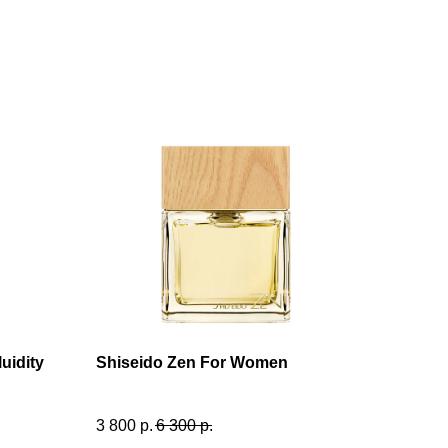
uidity
Shiseido Zen For Women
3 800
р.
6 300
р.