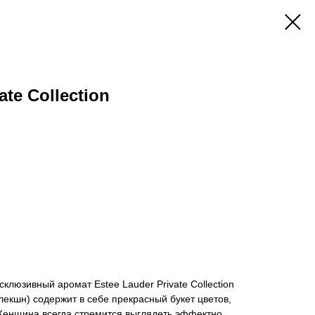
ate Collection
клюзивный аромат Estee Lauder Private Collection
лекшн) содержит в себе прекрасный букет цветов,
Женщина всегда стремится выглядеть эффектно,