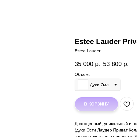
Estee Lauder Priv
Estee Lauder
35 000
р.
53 800
р.
Объем:
Духи 7мл
В КОРЗИНУ
Драгоценный, уникальный и экс
(духи Эсти Лаудер Приват Кол
зеленых листьев и пряности. 