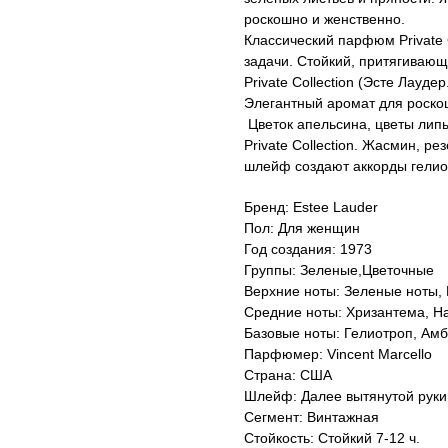
роскошно и женственно.
Классический парфюм Private 
задачи. Стойкий, притягиваю
Private Collection (Эсте Лауде
Элегантный аромат для роско
Цветок апельсина, цветы лип
Private Collection. Жасмин, р
шлейф создают аккорды гелио
Бренд: Estee Lauder
Пол: Для женщин
Год создания: 1973
Группы: Зеленые,Цветочные
Верхние ноты: Зеленые ноты, 
Средние ноты: Хризантема, На
Базовые ноты: Гелиотроп, Амб
Парфюмер: Vincent Marcello
Страна: США
Шлейф: Далее вытянутой руки
Сегмент: Винтажная
Стойкость: Стойкий 7-12 ч.