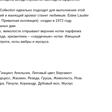
Collection идеально подходит для выполнения этой
щий и манящий аромат станет любимым. Estee Lauder
р. Приватная коллекция) создан в 1972 году.
шных дам.
ы, жимолости открывают верхние нотки парфюма
езеда, хризантема – «сердечные» нотки. Изящный
тропа, ноты амбры и мускуса.
Гиацинт, Апельсин, Липовый цвет, Бергамот
рцисс, Жасмин, Резеда, Груша, Жимолость, Роза
ра, Пачули, Кориандр, Дубовый мох, Мускус