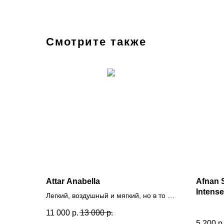
Смотрите также
Attar Anabella
Afnan 
Intense
Легкий, воздушный и мягкий, но в то же
время соблазнительный, с лирическим
11 000
р.
13 000
р.
и деликатным характером. Баланс
5 200
р