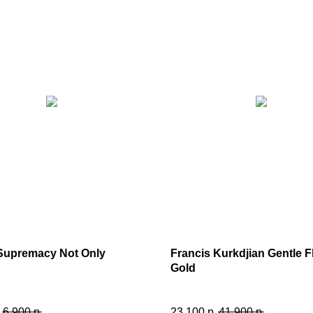
Supremacy Not Only
Francis Kurkdjian Gentle Fl
Gold
.
6 900
р.
23 100
р.
41 900
р.