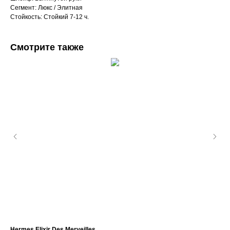
Сегмент: Люкс / Элитная
Стойкость: Стойкий 7-12 ч.
Смотрите также
Hermes Elixir Des Merveilles
Jo 