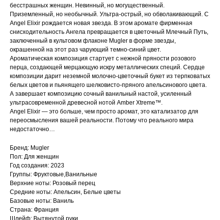
бесстрашных женщин. Невинный, но могущественный.
Приземленный, но необычный. Ультра-острый, но обволакивающий. С
Angel Elixir рождается новая звезда. В этом аромате фирменная
снисходительность Ангела превращается в цветочный Млечный Путь,
заключенный в культовом флаконе Mugler в форме звезды,
окрашенной на этот раз чарующий темно-синий цвет.
Ароматическая композиция стартует с нежной пряности розового
перца, создающей мерцающую искру металлических специй. Сердце
композиции дарит неземной молочно-цветочный букет из терпковатых
белых цветов и пьянящего шелковисто-пряного апельсинового цвета.
А завершает композицию сочный ванильный настой, усиленный
ультрасовременной древесной нотой Amber Xtreme™.
Angel Elixir — это больше, чем просто аромат, это катализатор для
переосмысления вашей реальности. Потому что реального мира
недостаточно…
Бренд: Mugler
Пол: Для женщин
Год создания: 2023
Группы: Фруктовые,Ванильные
Верхние ноты: Розовый перец
Средние ноты: Апельсин, Белые цветы
Базовые ноты: Ваниль
Страна: Франция
Шлейф: Вытянутой руки