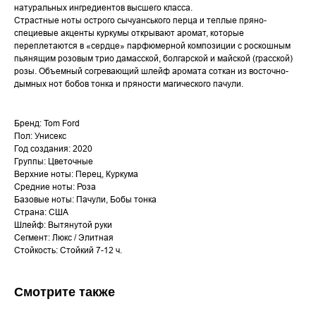
натуральных ингредиентов высшего класса.
Страстные ноты острого сычуанського перца и теплые пряно-
специевые акценты куркумы открывают аромат, которые
переплетаются в «сердце» парфюмерной композиции с роскошным
пьянящим розовым трио дамасской, болгарской и майской (грасской)
розы. Объемный согревающий шлейф аромата соткан из восточно-
дымных нот бобов тонка и пряности магического пачули.
Бренд: Tom Ford
Пол: Унисекс
Год создания: 2020
Группы: Цветочные
Верхние ноты: Перец, Куркума
Средние ноты: Роза
Базовые ноты: Пачули, Бобы тонка
Страна: США
Шлейф: Вытянутой руки
Сегмент: Люкс / Элитная
Стойкость: Стойкий 7-12 ч.
Смотрите также