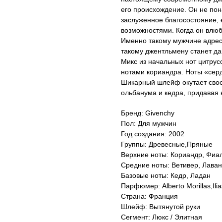
его происхождение. Он не пона
заслуженное благосостояние, 
возможностями. Когда он влюб
Именно такому мужчине адрес
такому джентльмену станет дам
Микс из начальных нот цитру
нотами кориандра. Ноты «сер
Шикарный шлейф окутает свое
ольбанума и кедра, придавая
Бренд: Givenchy
Пол: Для мужчин
Год создания: 2002
Группы: Древесные,Пряные
Верхние ноты: Кориандр, Фиа
Средние ноты: Ветивер, Лава
Базовые ноты: Кедр, Ладан
Парфюмер: Alberto Morillas,Ili
Страна: Франция
Шлейф: Вытянутой руки
Сегмент: Люкс / Элитная