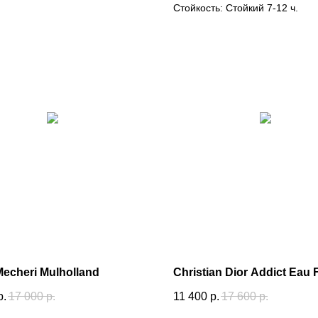
Стойкость: Стойкий 7-12 ч.
Mecheri Mulholland
Christian Dior Addict Eau 
р.
17 000
р.
11 400
р.
17 600
р.