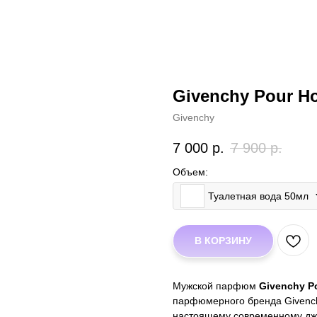
Givenchy Pour 
Givenchy
7 000
р.
7 900
р.
Объем:
Туалетная вода 50мл
В КОРЗИНУ
Мужской парфюм
Givenchy 
парфюмерного бренда Givench
настоящему современному дже