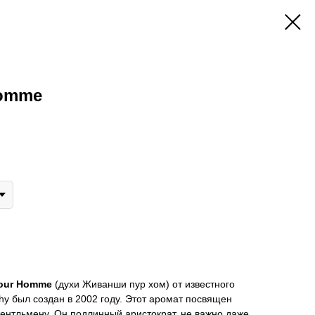
Homme
Pour Homme
(духи Живанши пур хом) от известного
y был создан в 2002 году. Этот аромат посвящен
нтльмену. Он подлинный аристократ, не важно даже