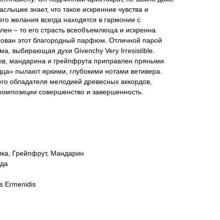
слышке знает, что такое искренние чувства и
его желания всегда находятся в гармонии с
лен – то его страсть всеобъемлюща и искренна.
ован этот благородный парфюм. Отличной парой
а, выбирающая духи Givenchy Very Irresistible.
сов, мандарина и грейпфрута приправлен пряными
дца» пылают яркими, глубокими нотами ветивера.
го обладателя мелодией древесных аккордов,
 композиции совершенство и завершенность.
лка, Грейпфрут, Мандарин
нда
as Ermenidis