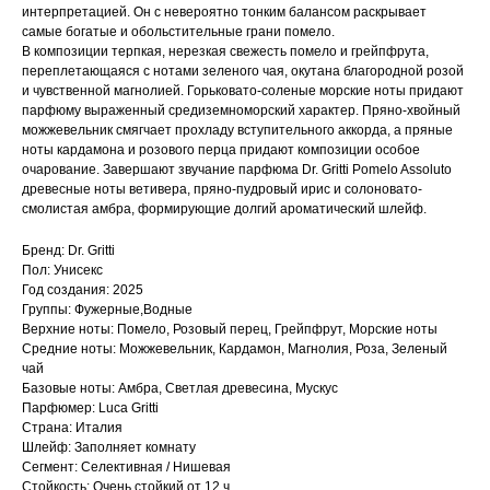
интерпретацией. Он с невероятно тонким балансом раскрывает
самые богатые и обольстительные грани помело.
В композиции терпкая, нерезкая свежесть помело и грейпфрута,
переплетающаяся с нотами зеленого чая, окутана благородной розой
и чувственной магнолией. Горьковато-соленые морские ноты придают
парфюму выраженный средиземноморский характер. Пряно-хвойный
можжевельник смягчает прохладу вступительного аккорда, а пряные
ноты кардамона и розового перца придают композиции особое
очарование. Завершают звучание парфюма Dr. Gritti Pomelo Assoluto
древесные ноты ветивера, пряно-пудровый ирис и солоновато-
смолистая амбра, формирующие долгий ароматический шлейф.
Бренд: Dr. Gritti
Пол: Унисекс
Год создания: 2025
Группы: Фужерные,Водные
Верхние ноты: Помело, Розовый перец, Грейпфрут, Морские ноты
Средние ноты: Можжевельник, Кардамон, Магнолия, Роза, Зеленый
чай
Базовые ноты: Амбра, Светлая древесина, Мускус
Парфюмер: Luca Gritti
Страна: Италия
Шлейф: Заполняет комнату
Сегмент: Селективная / Нишевая
Стойкость: Очень стойкий от 12 ч.