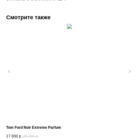
Смотрите также
Tom Ford Noir Extreme Parfum
Iss
17 000
р.
26 200
р.
4 6