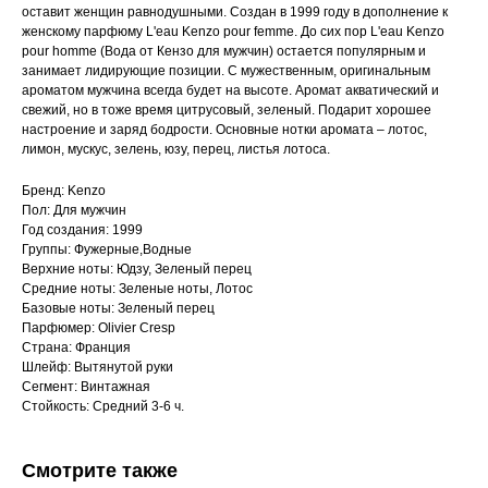
оставит женщин равнодушными. Создан в 1999 году в дополнение к
женскому парфюму L'eau Kenzo pour femme. До сих пор L'eau Kenzo
pour homme (Вода от Кензо для мужчин) остается популярным и
занимает лидирующие позиции. С мужественным, оригинальным
ароматом мужчина всегда будет на высоте. Аромат акватический и
свежий, но в тоже время цитрусовый, зеленый. Подарит хорошее
настроение и заряд бодрости. Основные нотки аромата – лотос,
лимон, мускус, зелень, юзу, перец, листья лотоса.
Бренд: Kenzo
Пол: Для мужчин
Год создания: 1999
Группы: Фужерные,Водные
Верхние ноты: Юдзу, Зеленый перец
Средние ноты: Зеленые ноты, Лотос
Базовые ноты: Зеленый перец
Парфюмер: Olivier Cresp
Страна: Франция
Шлейф: Вытянутой руки
Сегмент: Винтажная
Стойкость: Средний 3-6 ч.
Смотрите также