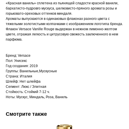
«Красная ваниль» сплетена из пьянящей сладости красной ванили,
бархатисто-пудровго мускуса, шелковисто-пряного аромата розы и
горьковато-ореховых оттенков миндаля.
Ароматы выпускаются в одинаковых флаконах разного цвета с
тяжелыми золотистыми колпачками с изображением логотипа бренда.
Флакон Versace Vanille Rouge выдержан в нежном лимонно-желтом
цвете, отражая легкость и цитрусовую свежесть заключенного в нем
парфюма.
Бренд: Versace
Пол: Унисекс
Год создания: 2019
Группы: Ванильные,Мускусные
Страна: Италия
Шлейф: Нет шлейфа
Сегмент: Люкс / Элитная
Стойкость: Стойкий 7-12 ч.
Ноты: Мускус, Миндаль, Роза, Ваниль
Смотрите также