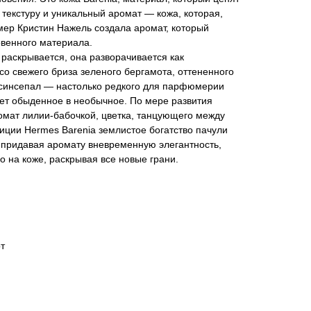
 текстуру и уникальный аромат — кожа, которая,
мер Кристин Нажель создала аромат, который
овенного материала.
 раскрывается, она разворачивается как
со свежего бриза зеленого бергамота, оттененного
 синсепал — настолько редкого для парфюмерии
ет обыденное в необычное. По мере развития
омат лилии-бабочкой, цветка, танцующего между
зиции Hermes Barenia землистое богатство пачули
 придавая аромату вневременную элегантность,
о на коже, раскрывая все новые грани.
т