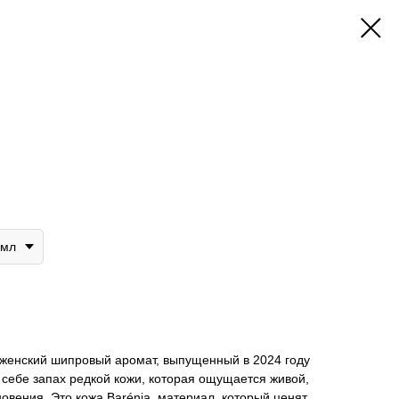
5мл
женский шипровый аромат, выпущенный в 2024 году
себе запах редкой кожи, которая ощущается живой,
вения. Это кожа Barénia, материал, который ценят