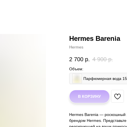
Hermes Barenia
Hermes
2 700
р.
4 900
р.
Объем:
Парфюмерная вода 1
В КОРЗИНУ
Hermes Barenia — роскошный 
брендом Hermes. Представьте 
реагирующей на ваши прикосно