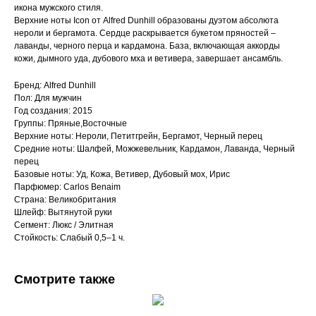
икона мужского стиля.
Верхние ноты Icon от Alfred Dunhill образованы дуэтом абсолюта
нероли и бергамота. Сердце раскрывается букетом пряностей –
лаванды, черного перца и кардамона. База, включающая аккорды
кожи, дымного уда, дубового мха и ветивера, завершает ансамбль.
Бренд: Alfred Dunhill
Пол: Для мужчин
Год создания: 2015
Группы: Пряные,Восточные
Верхние ноты: Нероли, Петитгрейн, Бергамот, Черный перец
Средние ноты: Шалфей, Можжевельник, Кардамон, Лаванда, Черный
перец
Базовые ноты: Уд, Кожа, Ветивер, Дубовый мох, Ирис
Парфюмер: Carlos Benaim
Страна: Великобритания
Шлейф: Вытянутой руки
Сегмент: Люкс / Элитная
Стойкость: Слабый 0,5–1 ч.
Смотрите также