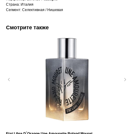
Страна: Италия
Сегмент: Селективная / Нишевая
Смотрите также
Etat Libre D`Orange Une Amourette Roland Mouret
Mos