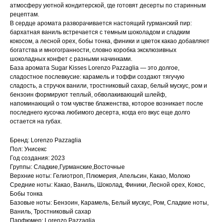
атмосферу уютной кондитерской, где готовят десерты по старинным
рецептам.
В сердце аромата разворачивается настоящий гурманский пир:
бархатная ваниль встречается с темным шоколадом и сладким
кокосом, а лесной орех, бобы тонка, финики и цветок какао добавляют
богатства и многогранности, словно коробка эксклюзивных
шоколадных конфет с разными начинками.
База аромата Sugar Kisses Lorenzo Pazzaglia — это долгое,
сладостное послевкусие: карамель и тоффи создают тягучую
сладость, а стручок ванили, тростниковый сахар, белый мускус, ром и
бензоин формируют теплый, обволакивающий шлейф,
напоминающий о том чувстве блаженства, которое возникает после
последнего кусочка любимого десерта, когда его вкус еще долго
остается на губах.
Бренд: Lorenzo Pazzaglia
Пол: Унисекс
Год создания: 2023
Группы: Сладкие,Гурманские,Восточные
Верхние ноты: Гелиотроп, Плюмерия, Апельсин, Какао, Молоко
Средние ноты: Какао, Ваниль, Шоколад, Финики, Лесной орех, Кокос,
Бобы тонка
Базовые ноты: Бензоин, Карамель, Белый мускус, Ром, Сладкие ноты,
Ваниль, Тростниковый сахар
Парфюмер: Lorenzo Pazzaglia