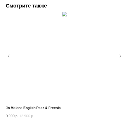
Смотрите также
Jo Malone English Pear & Freesia
Pen
9 000
р.
13 900
р.
25 