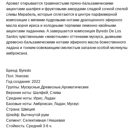
Аромат открывается травянистыми пряно-бальзамическими
акцентами шалфея и фруктовыми аккордами сладкой сочной спелой
сливы Мирабель, которые сплетаются в центре парфюмерной
композиции с мягкими пудровыми нотами драгоценного эфирного
масла корня ириса и холодными терпкими лимонно-хвойными
акцентами ладанника. А завершается композиция Byredo De Los
Santos чувственными «животными» оттенками мускуса, дымными
древесно-бальзамическими нотами эфирного масла божественного
ладана и тонким освежающим смолистым запахом особой молекулы
амброксана.
Бренд: Byredo
Пол: Унисекс
Год создания: 2022
Группы: Мускусные,Древесные,Ароматические
Верхние ноты: Шалфей, Слива
Средние ноты: Ирис, Ладан
Базовые ноты: Амброксан, Ладан, Мускус
Страна: Швеция
Шлейф: Вытянутой руки
Сегмент: Селективная / Нишевая
Стойкость: Средний 3-6 ч.