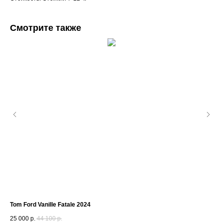
Смотрите также
Tom Ford Vanille Fatale 2024
Sis
25 000
р.
44 100
р.
2 8