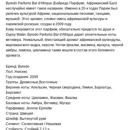
Byredo Parfums Bal d'Afrique (Байредо Парфумс. Африканский Бал)
неслучайно имеет такое название. Именно в 20-х годах Париж был
увлечен культурой Африки, национальными песнями, танцами,
музыкой. Этот аромат, словно смесь африканской культуры и
парижской роскоши, создан в 2009 году.
Кому понравится этот парфюм, обязательно придется по душе и
Gypsy Water. Byredo Parfums Bal d'Afrique дарит упоительные ноты
ветивера. Уникальный, блистающий аромат африканской календулы,
марокканского кедра, нероли. Нотки фиалки, жасмина, мускуса, черной
амбры, лимона, цикламена также вошли в состав этого богемного
аромата.
Бренд: Byredo
Пол: Унисекс
Год создания: 2009
Группы: Древесные,Восточные
Верхние ноты: Апельсин, Черная смородина, Лимон, Бархатцы,
Бергамот
Средние ноты: Цикламен, Жасмин, Фиалка
Базовые ноты: Амбра, Ветивер, Мускус
Парфюмер: Jerome Epinette
Страна: Швеция
Шлейф: Вытянутой руки
Сегмент: Селективная / Нишевая
Стойкость: Стойкий 7-12 ч.