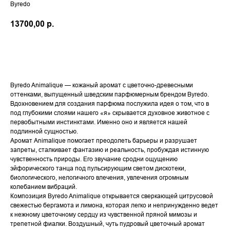
Byredo
13700,00
р.
В КОРЗИНУ
Byredo Animalique — кожаный аромат с цветочно-древесными
оттенками, выпущенный шведским парфюмерным брендом Byredo.
Вдохновением для создания парфюма послужила идея о том, что в
под глубокими слоями нашего «я» скрывается духовное животное с
первобытными инстинктами. Именно оно и является нашей
подлинной сущностью.
Аромат Animalique помогает преодолеть барьеры и разрушает
запреты, сталкивает фантазию и реальность, пробуждая истинную
чувственность природы. Его звучание сродни ощущению
эйфорического танца под пульсирующим светом дискотеки,
биологического, нелогичного влечения, увлечения огромным
колебанием вибраций.
Композиция Byredo Animalique открывается сверкающей цитрусовой
свежестью бергамота и лимона, которая легко и непринужденно ведет
к нежному цветочному сердцу из чувственной пряной мимозы и
трепетной фиалки. Воздушный, чуть пудровый цветочный аромат