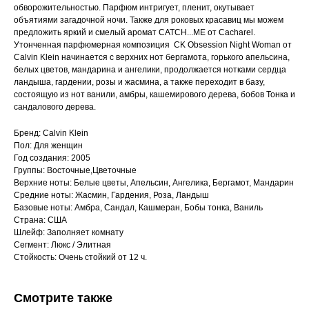
обворожительностью. Парфюм интригует, пленит, окутывает
объятиями загадочной ночи. Также для роковых красавиц мы можем
предложить яркий и смелый аромат CATCH...ME от Cacharel.
Утонченная парфюмерная композиция CK Obsession Night Woman от
Calvin Klein начинается с верхних нот бергамота, горького апельсина,
белых цветов, мандарина и ангелики, продолжается нотками сердца
ландыша, гардении, розы и жасмина, а также переходит в базу,
состоящую из нот ванили, амбры, кашемирового дерева, бобов Тонка и
сандалового дерева.
Бренд: Calvin Klein
Пол: Для женщин
Год создания: 2005
Группы: Восточные,Цветочные
Верхние ноты: Белые цветы, Апельсин, Ангелика, Бергамот, Мандарин
Средние ноты: Жасмин, Гардения, Роза, Ландыш
Базовые ноты: Амбра, Сандал, Кашмеран, Бобы тонка, Ваниль
Страна: США
Шлейф: Заполняет комнату
Сегмент: Люкс / Элитная
Стойкость: Очень стойкий от 12 ч.
Смотрите также