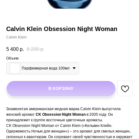
Calvin Klein Obsession Night Woman
Calvin Klein
5 400
р.
8 200
р.
Объем:
Парфюмерная вода 100мл
В КОРЗИНУ
Знаменитая американская модная марка Calvin Klein выпустила
женский аромат
CK Obsession Night Woman
в 2005 году. Он
принадлежит к группе восточные цветочные ароматы.
CK Obsession Night Woman от Calvin Klein («Кельвин Кляйн.
Одержимость Ночью для женщин») – это аромат для смелых женщин,
склонных к авантюрам. Он согревает своей чувственностью и окружает