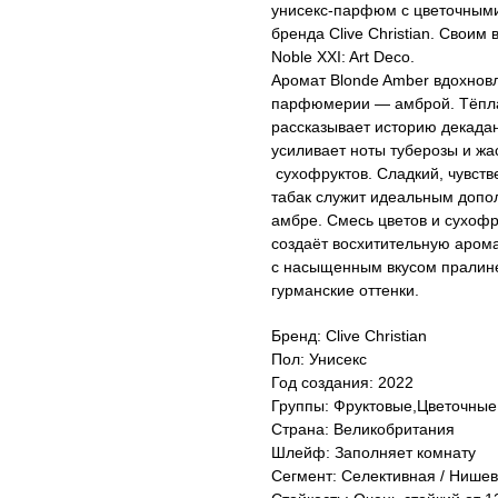
унисекс-парфюм с цветочными
бренда Clive Christian. Сво
Noble XXI: Art Deco.
Аромат Blonde Amber вдохнов
парфюмерии — амброй. Тёпла
рассказывает историю декадан
усиливает ноты туберозы и ж
сухофруктов. Сладкий, чувст
табак служит идеальным допо
амбре. Смесь цветов и сухофр
создаёт восхитительную арома
с насыщенным вкусом пралине
гурманские оттенки.
Бренд: Clive Christian
Пол: Унисекс
Год создания: 2022
Группы: Фруктовые,Цветочные
Страна: Великобритания
Шлейф: Заполняет комнату
Сегмент: Селективная / Нише