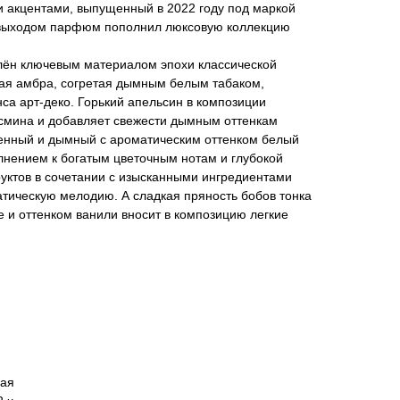
 акцентами, выпущенный в 2022 году под маркой
им выходом парфюм пополнил люксовую коллекцию
лён ключевым материалом эпохи классической
я амбра, согретая дымным белым табаком,
са арт-деко. Горький апельсин в композиции
асмина и добавляет свежести дымным оттенкам
венный и дымный с ароматическим оттенком белый
лнением к богатым цветочным нотам и глубокой
уктов в сочетании с изысканными ингредиентами
тическую мелодию. А сладкая пряность бобов тонка
 и оттенком ванили вносит в композицию легкие
вая