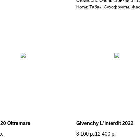
Стойкость: Очень стойкий от 12
Ноты: Табак, Сухофрукты, Жас
920 Oltremare
Givenchy L'Interdit 2022
р.
8 100
р.
12 400
р.