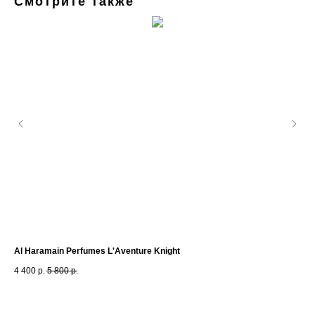
Смотрите также
Al Haramain Perfumes L'Aventure Knight
Man
4 400
р.
5 800
р.
6 7