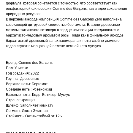
формула, которая сочетается с точностью, что соответствует как
ольфакторной философии Comme des Garçons, так и идее сохранения
природных ресурсов.
В верхнем аккорде композиция Comme des Garcons Zero наполнена
сверкающей цитрусовой свежестью бергамота. Влажно-древесные
мотивы гаитянского ветивера в сердце композиции соединяются с
бархатисто-медовым ароматом розы. Тогда как в финальном аккорде
бархатистый древесный запах кашмерана и ноты хвойно-дымного
кедра звучат в мерцающей пелене нежнейшего мускуса.
Бренд: Comme des Garcons
Пол: Унисекс
Год создания: 2022
Группы: Древесные
Верхние ноты: Бергамот
Средние ноты: Розеноксид
Базовые ноты: Кедр, Ветивер, Мускус
Страна: Франция
Шлейф: Заполняет комнату
Сегмент: Люкс / Элитная
Стойкость: Очень стойкий от 12 ч.