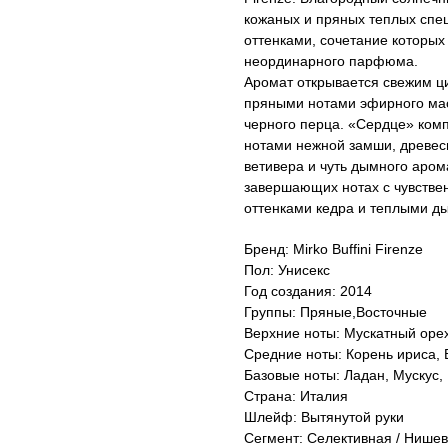
кожаных и пряных теплых спе
оттенками, сочетание которых
неординарного парфюма.
Аромат открывается свежим ц
пряными нотами эфирного мас
черного перца. «Сердце» ко
нотами нежной замши, древес
ветивера и чуть дымного аром
завершающих нотах с чувстве
оттенками кедра и теплыми д
Бренд: Mirko Buffini Firenze
Пол: Унисекс
Год создания: 2014
Группы: Пряные,Восточные
Верхние ноты: Мускатный орех
Средние ноты: Корень ириса,
Базовые ноты: Ладан, Мускус,
Страна: Италия
Шлейф: Вытянутой руки
Сегмент: Селективная / Нише