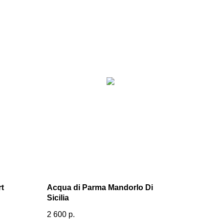
t
Acqua di Parma Mandorlo Di
Sicilia
2 600
р.