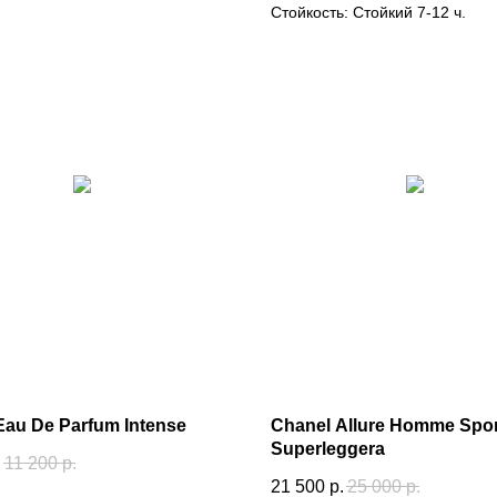
Стойкость: Стойкий 7-12 ч.
Eau De Parfum Intense
Chanel Allure Homme Spor
Superleggera
.
11 200
р.
21 500
р.
25 000
р.