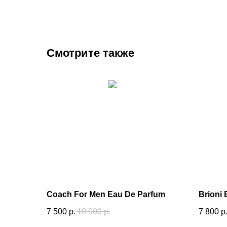
Смотрите также
Coach For Men Eau De Parfum
Brioni 
7 500
р.
10 000
р.
7 800
р