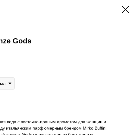
enze Gods
0мл
ая вода с восточно-пряным ароматом для женщин и
оду итальянским парфюмерным брендом Mirko Buffini
ый аромат Gods мягко сплетен из бархатистых