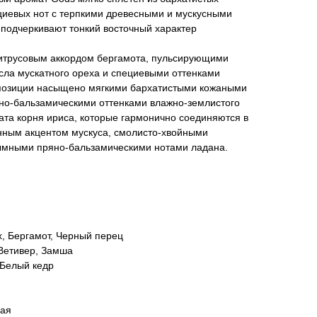
циевых нот с терпкими древесными и мускусными
 подчеркивают тонкий восточный характер
итрусовым аккордом бергамота, пульсирующими
ла мускатного ореха и специевыми оттенками
мпозиции насыщено мягкими бархатистыми кожаными
но-бальзамическими оттенками влажно-землистого
ата корня ириса, которые гармонично соединяются в
нным акцентом мускуса, смолисто-хвойными
ымными пряно-бальзамическими нотами ладана.
, Бергамот, Черный перец
 Ветивер, Замша
 Белый кедр
вая