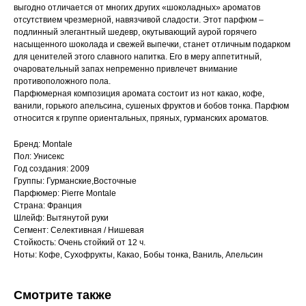
выгодно отличается от многих других «шоколадных» ароматов
отсутствием чрезмерной, навязчивой сладости. Этот парфюм –
подлинный элегантный шедевр, окутывающий аурой горячего
насыщенного шоколада и свежей выпечки, станет отличным подарком
для ценителей этого славного напитка. Его в меру аппетитный,
очаровательный запах непременно привлечет внимание
противоположного пола.
Парфюмерная композиция аромата состоит из нот какао, кофе,
ванили, горького апельсина, сушеных фруктов и бобов тонка. Парфюм
относится к группе ориентальных, пряных, гурманских ароматов.
Бренд: Montale
Пол: Унисекс
Год создания: 2009
Группы: Гурманские,Восточные
Парфюмер: Pierre Montale
Страна: Франция
Шлейф: Вытянутой руки
Сегмент: Селективная / Нишевая
Стойкость: Очень стойкий от 12 ч.
Ноты: Кофе, Сухофрукты, Какао, Бобы тонка, Ваниль, Апельсин
Смотрите также