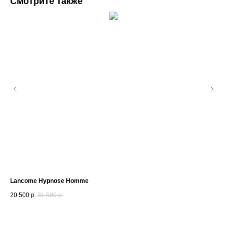
Смотрите также
Lancome Hypnose Homme
Cha
20 500
р.
31 500
р.
27 