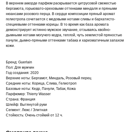
В верхнем аккорде парфюм раскрывается цитрусовой свежестью
бергамота, горьковато-ореховыми оттенками миндаля и пряными
нюансами розового перца. В сердце композиции пряный аромат
гелиотропа сочетается с медовыми нотами сливы и бархатисто-
специевыми оттенками корицы. В то время как база аромата
демонстрирует истинно мужское звучание, отзываясь хвойно-
дымными нотами могучего кедра, теплой, чуть землистой пряностью
пачули, дымно-пряными оттенками табака и харизматичным запахом
кожи.
Бренд: Guerlain
Пол: Для мужчин
Год создания: 2020
Верхние ноты: Бергамот, Миндаль, Розовый перец
Средние ноты: Корица, Слива, Гелиотроп
Базовые ноты: Кедр, Пачули, Табак, Кожа
Парфюмер: Thierry Wasser
Страна: Франция
Шлейф: Вытянутой руки
Сегмент: Люкс / Элитная
Стойкость: Очень стойкий от 12 ч.