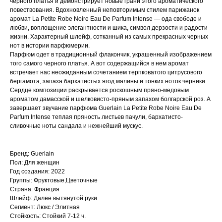
черного платья и демонстрирует новые грани этого ароматического
повествования. Вдохновленный неповторимым стилем парижанок
аромат La Petite Robe Noire Eau De Parfum Intense — ода свободе и
любви, воплощение элегантности и шика, символ дерзости и радости
жизни. Характерный шлейф, сотканный из самых прекрасных черных
нот в истории парфюмерии.
Парфюм одет в традиционный флакончик, украшенный изображением
того самого черного платья. А вот содержащийся в нем аромат
встречает нас неожиданным сочетанием терпковатого цитрусового
бергамота, запаха бархатистых ягод малины и тонких ноток черники.
Сердце композиции раскрывается роскошным пряно-медовым
ароматом дамасской и шелковисто-пряным запахом болгарской роз. А
завершает звучание парфюма Guerlain La Petite Robe Noire Eau De
Parfum Intense теплая пряность листьев пачули, бархатисто-
сливочные ноты сандала и нежнейший мускус.
Бренд: Guerlain
Пол: Для женщин
Год создания: 2022
Группы: Фруктовые,Цветочные
Страна: Франция
Шлейф: Далее вытянутой руки
Сегмент: Люкс / Элитная
Стойкость: Стойкий 7-12 ч.