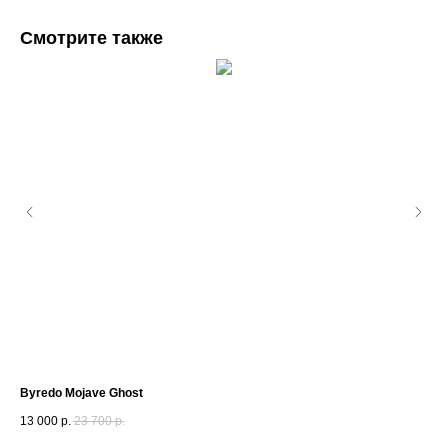
Смотрите также
Byredo Mojave Ghost
Lal
13 000
р.
23 700
р.
2 5