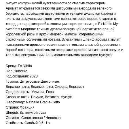
рисует контуры новой чувственности со смелым характером.
Аромат открывается свежими цитрусовыми аккордами зеленого
бергамота, чарующими цветочными оттенками душистой сирени и
чистыми воздушными акцентами озона, которые переплетаются в
«сердце» парфюмерной композиции с прелестным цве Ex Nihilo My
Sweetest Morphine точным дуэтом волнующей бархатисто-пряной
королевской розы и яркой медовой мимозы, согревающими
страстными солнечными нотами. Элегантный шлейф аромата звучит
чувственными древесно-земляными оттенками влажной древесины и
корней ветивера, восточными акцентами пряного магического пачули и
теплыми сексуальными «анималистичными» аккордами мускуса.
Бренд: Ex Nihilo
Пол: Унисекс
Год создания: 2023
Группы: Цитрусовые,Цветочные
Верхние ноты: Водные ноты, Сирень, Бергамот
Средние ноты: Мимоза, Роза
Базовые ноты: Пачули, Ветивер, Мускус
Парфюмер: Nathalie Gracia-Cetto
Страна: Франция
Шлейф: Вытянутой руки
Сегмент: Селективная / Нишевая
Стойкость: Слабый 0,5–1 ч.