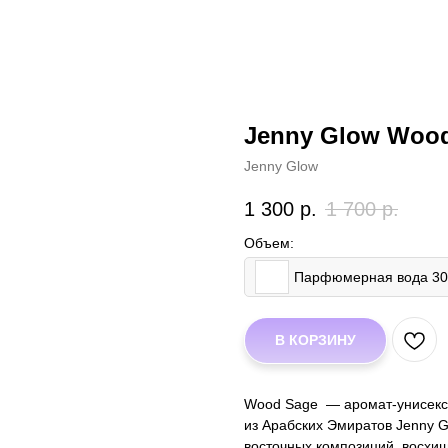
Jenny Glow Woo
Jenny Glow
1 300
р.
1 700
р.
Объем:
Парфюмерная вода 3
В КОРЗИНУ
Wood Sage — аромат-унисекс
из Арабских Эмиратов Jenny 
восточных композиций, восхи