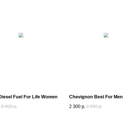
Diesel Fuel For Life Women
Chevignon Best For Men
.
6 400
р.
2 300
р.
3 500
р.