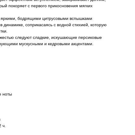
рый покоряет с первого прикосновения мягких
, яркими, бодрящими цитрусовыми вспышками
в динамике, соприкасаясь с водной стихией, которую
тки.
ежестью следуют сладкие, искушающие персиковые
лнующими мускусными и кедровыми акцентами.
е ноты
я
 ч.