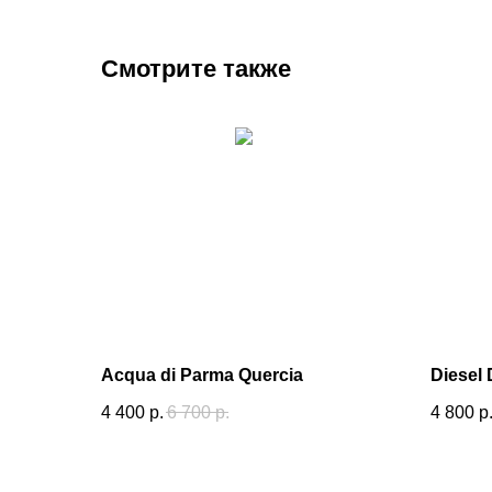
Смотрите также
Acqua di Parma Quercia
Diesel 
4 400
р.
6 700
р.
4 800
р