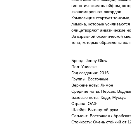
гипнотическим шлейфом, кото
«кашемировых» аккордов.
Композиция стартует тонкими
лимона, которые усиливаются 
олицетворяют акватические но
За взрывной океанической св
тона, которые обрамлены во
Бренд: Jenny Glow
Пол: Унисекс
Год создания: 2016
Группы: Восточные
Верхние ноты: Лимон
Средние ноты: Персик, Водны
Базовые ноты: Кедр, Мускус
Страна: ОАЭ
Шлейф: Вытянутой руки
Сегмент: Восточная / Арабска
Стойкость: Очень стойкий от 12