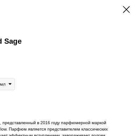
d Sage
0мл
, представленный в 2016 году парфюмерной маркой
Glow. Парфюм является представителем классических
щает эффектным вступлением, завораживает долгим,