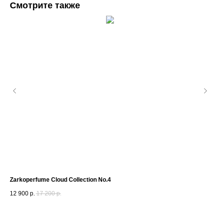
Смотрите также
Zarkoperfume Cloud Collection No.4
Gue
12 900
р.
17 200
р.
3 2