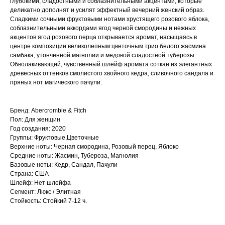
глубокими, сладостными и соблазнительными акцентами, которые
деликатно дополнят и усилят эффектный вечерний женский образ.
Сладкими сочными фруктовыми нотами хрустящего розового яблока,
соблазнительными аккордами ягод черной смородины и нежных
акцентов ягод розового перца открывается аромат, насыщаясь в
центре композиции великолепным цветочным трио белого жасмина
самбака, утонченной магнолии и медовой сладостной туберозы.
Обволакивающий, чувственный шлейф аромата соткан из элегантных
древесных оттенков смолистого хвойного кедра, сливочного сандала и
пряных нот магического пачули.
Бренд: Abercrombie & Fitch
Пол: Для женщин
Год создания: 2020
Группы: Фруктовые,Цветочные
Верхние ноты: Черная смородина, Розовый перец, Яблоко
Средние ноты: Жасмин, Тубероза, Магнолия
Базовые ноты: Кедр, Сандал, Пачули
Страна: США
Шлейф: Нет шлейфа
Сегмент: Люкс / Элитная
Стойкость: Стойкий 7-12 ч.