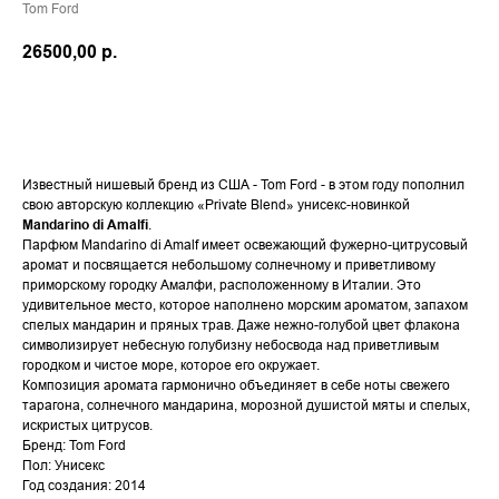
Tom Ford
26500,00
р.
В КОРЗИНУ
Известный нишевый бренд из США - Tom Ford - в этом году пополнил
свою авторскую коллекцию «Private Blend» унисекс-новинкой
Mandarino di Amalfi
.
Парфюм Mandarino di Amalf имеет освежающий фужерно-цитрусовый
аромат и посвящается небольшому солнечному и приветливому
приморскому городку Амалфи, расположенному в Италии. Это
удивительное место, которое наполнено морским ароматом, запахом
спелых мандарин и пряных трав. Даже нежно-голубой цвет флакона
символизирует небесную голубизну небосвода над приветливым
городком и чистое море, которое его окружает.
Композиция аромата гармонично объединяет в себе ноты свежего
тарагона, солнечного мандарина, морозной душистой мяты и спелых,
искристых цитрусов.
Бренд: Tom Ford
Пол: Унисекс
Год создания: 2014