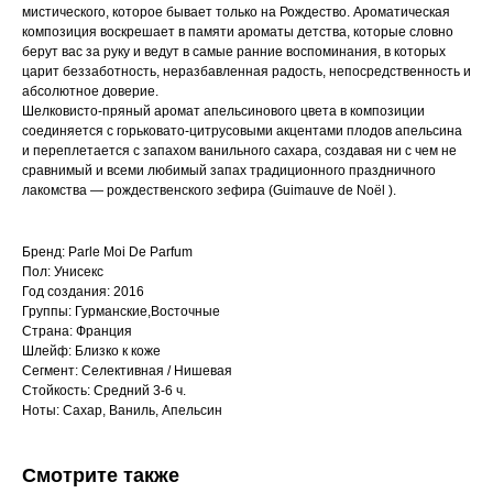
мистического, которое бывает только на Рождество. Ароматическая
композиция воскрешает в памяти ароматы детства, которые словно
берут вас за руку и ведут в самые ранние воспоминания, в которых
царит беззаботность, неразбавленная радость, непосредственность и
абсолютное доверие.
Шелковисто-пряный аромат апельсинового цвета в композиции
соединяется с горьковато-цитрусовыми акцентами плодов апельсина
и переплетается с запахом ванильного сахара, создавая ни с чем не
сравнимый и всеми любимый запах традиционного праздничного
лакомства — рождественского зефира (Guimauve de Noël ).
Бренд: Parle Moi De Parfum
Пол: Унисекс
Год создания: 2016
Группы: Гурманские,Восточные
Страна: Франция
Шлейф: Близко к коже
Сегмент: Селективная / Нишевая
Стойкость: Средний 3-6 ч.
Ноты: Сахар, Ваниль, Апельсин
Смотрите также