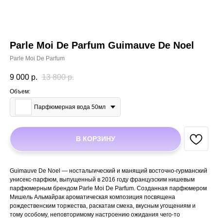
Parle Moi De Parfum Guimauve De Noel
Parle Moi De Parfum
9 000
р.
13 800
р.
Объем:
Парфюмерная вода 50мл
В КОРЗИНУ
Guimauve De Noel — ностальгический и манящий восточно-гурманский
унисекс-парфюм, выпущенный в 2016 году французским нишевым
парфюмерным брендом Parle Moi De Parfum. Созданная парфюмером
Мишель Альмайрак ароматическая композиция посвящена
рождественским торжества, раскатам смеха, вкусным угощениям и
тому особому, неповторимому настроению ожидания чего-то