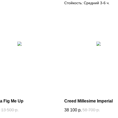
Стойкость: Средний 3-6 ч.
a Fig Me Up
Creed Millesime Imperial
.
13 500
р.
38 100
р.
58 700
р.