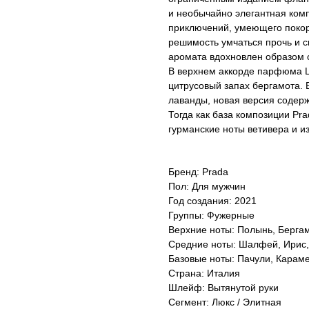
и необычайно элегантная ком
приключений, умеющего покор
решимость умчаться прочь и с
аромата вдохновлен образом 
В верхнем аккорде парфюма L
цитрусовый запах бергамота. 
лаванды, новая версия содерж
Тогда как база композиции Pr
гурманские ноты ветивера и и
Бренд: Prada
Пол: Для мужчин
Год создания: 2021
Группы: Фужерные
Верхние ноты: Полынь, Бергам
Средние ноты: Шалфей, Ирис
Базовые ноты: Пачули, Караме
Страна: Италия
Шлейф: Вытянутой руки
Сегмент: Люкс / Элитная