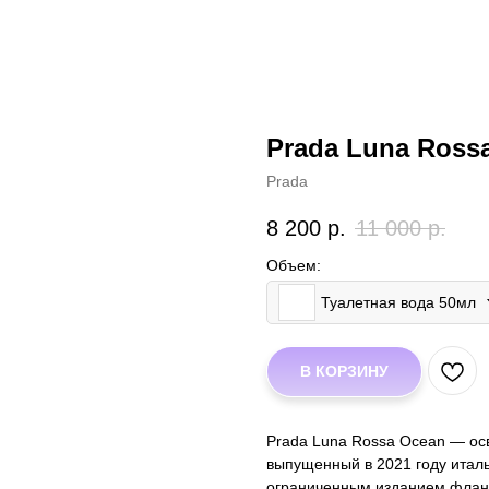
Prada Luna Ross
Prada
8 200
р.
11 000
р.
Объем:
Туалетная вода 50мл
В КОРЗИНУ
Prada Luna Rossa Ocean — о
выпущенный в 2021 году ита
ограниченным изданием фланк