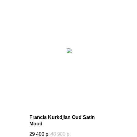
Francis Kurkdjian Oud Satin
Mood
29 400
р.
48 900
р.