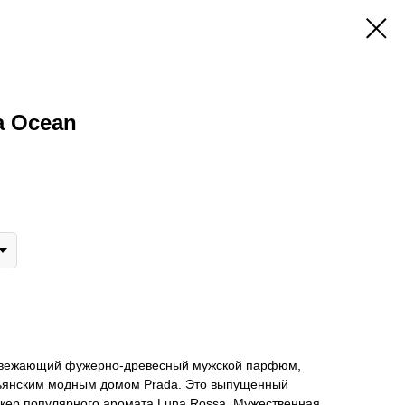
a Ocean
свежающий фужерно-древесный мужской парфюм,
льянским модным домом Prada. Это выпущенный
ер популярного аромата Luna Rossa. Мужественная