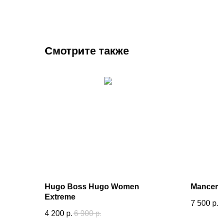
Смотрите также
Hugo Boss Hugo Women
Mancer
Extreme
7 500
р
4 200
р.
6 900
р.