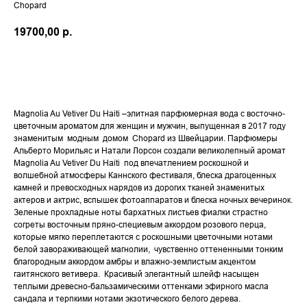
Chopard
19700,00
р.
В КОРЗИНУ
Magnolia Au Vetiver Du Haiti –элитная парфюмерная вода с восточно-
цветочным ароматом для женщин и мужчин, выпущенная в 2017 году
знаменитым модным домом Chopard из Швейцарии. Парфюмеры
Альберто Морильяс и Натали Лорсон создали великолепный аромат
Magnolia Au Vetiver Du Haiti под впечатлением роскошной и
волшебной атмосферы Каннского фестиваля, блеска драгоценных
камней и превосходных нарядов из дорогих тканей знаменитых
актеров и актрис, вспышек фотоаппаратов и блеска ночных вечеринок.
Зеленые прохладные ноты бархатных листьев фиалки страстно
согреты восточным пряно-специевым аккордом розового перца,
которые мягко переплетаются с роскошными цветочными нотами
белой завораживающей магнолии, чувственно оттененными тонким
благородным аккордом амбры и влажно-землистым акцентом
гаитянского ветивера. Красивый элегантный шлейф насыщен
теплыми древесно-бальзамическими оттенками эфирного масла
сандала и терпкими нотами экзотического белого дерева.